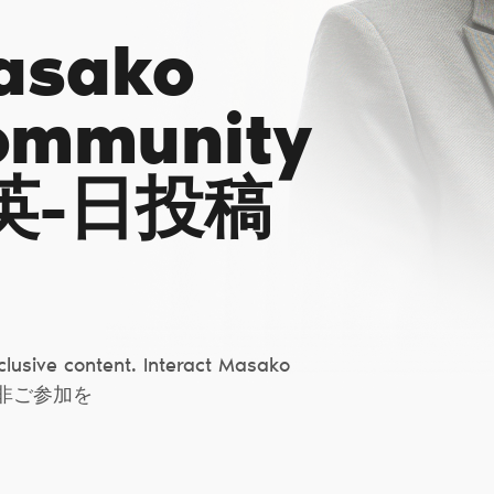
Masako
ommunity
英-日投稿
lusive content. Interact Masako
是非ご参加を