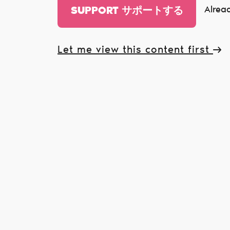
Alre
SUPPORT サポートする
Let me view this content first